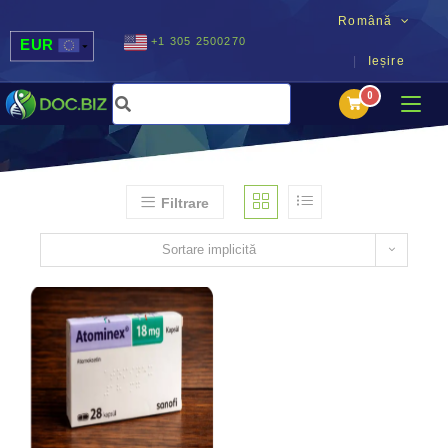
Română
+1 305 2500270
EUR
Ieșire
USD
UAH
MDL
Filtrare
Sortare implicită