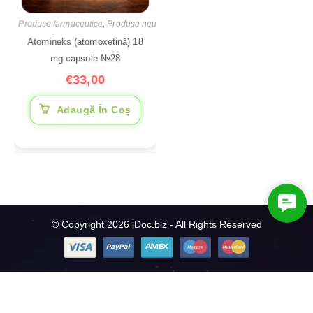
Produse farmaceutice
,
Produse neurologice
Atomineks (atomoxetină) 18
mg capsule №28
€
33,00
Adaugă În Coș
C
o
© Copyright 2026 iDoc.biz - All Rights Reserved
n
t
a
c