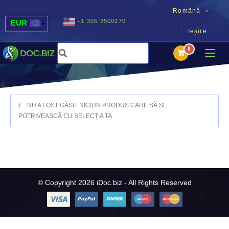
Română
+1 305 2500270
EUR
Ieșire
USD
UAH
MDL
NU A FOST GĂSIT NICIUN PRODUS CARE SĂ SE
POTRIVEASCĂ CU SELECȚIA TA.
© Copyright 2026 iDoc.biz - All Rights Reserved