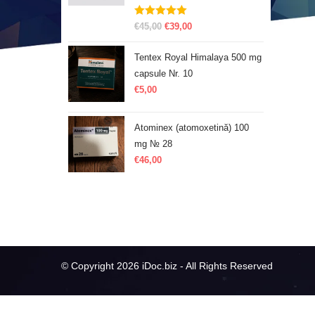
Evaluat la
€
45,00
€
39,00
5.00
din 5
Tentex Royal Himalaya 500 mg
capsule Nr. 10
€
5,00
Atominex (atomoxetină) 100
mg № 28
€
46,00
© Copyright 2026 iDoc.biz - All Rights Reserved