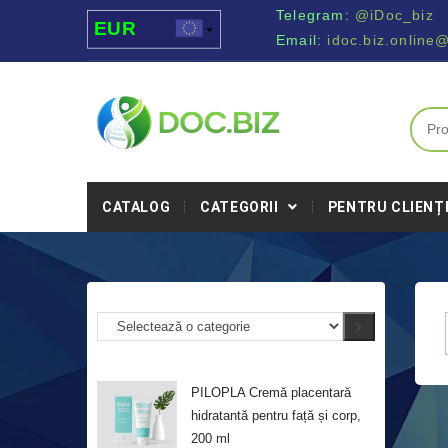
Telegram:
@iDoc_biz
EUR
Email:
idoc.biz.online
USD
UAH
MDL
CATALOG
CATEGORII
PENTRU CLIENȚ
PILOPLA Cremă placentară
hidratantă pentru față și corp,
200 ml