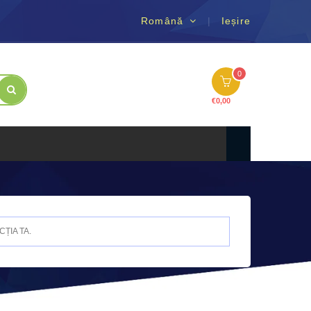
Română
Ieșire
0
€
0,00
ȚIA TA.