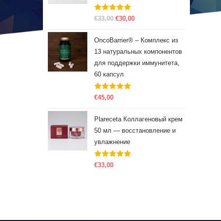
Оценка
5.00
€
33,00
€
30,00
из 5
OncoBarrier® – Комплекс из
13 натуральных компонентов
для поддержки иммунитета,
60 капсул
Оценка
5.00
€
45,00
из 5
Plareceta Коллагеновый крем
50 мл — восстановление и
увлажнение
Оценка
5.00
€
33,00
из 5