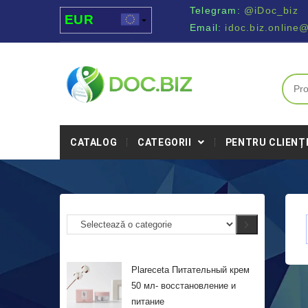
Telegram:
@iDoc_biz
EUR
Email:
idoc.biz.online
USD
UAH
MDL
CATALOG
CATEGORII
PENTRU CLIENȚ
Plareceta Питательный крем
50 мл- восстановление и
питание