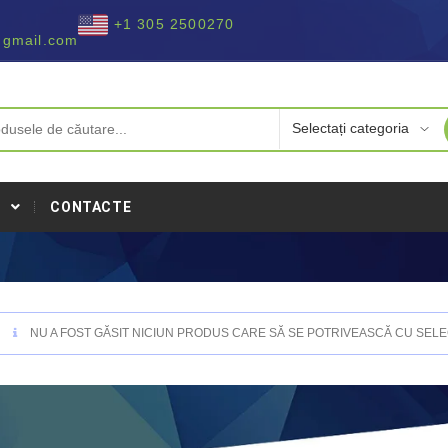
+1 305 2500270
@gmail.com
I
CONTACTE
NU A FOST GĂSIT NICIUN PRODUS CARE SĂ SE POTRIVEASCĂ CU SELEC