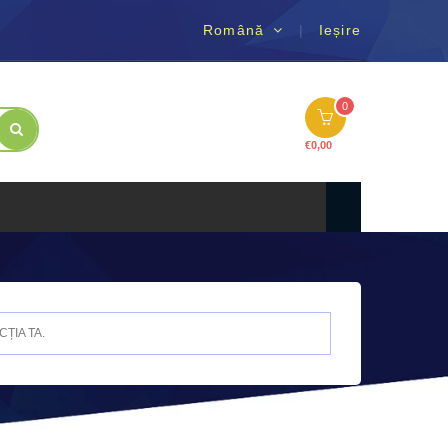
Română
Ieșire
0
€
0,00
ȚIA TA.