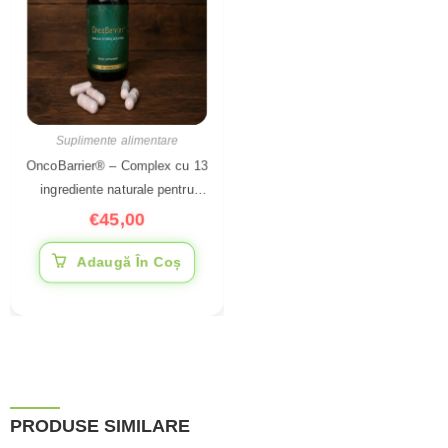
Suplimente alimentare
OncoBarrier® – Complex cu 13
ingrediente naturale pentru
susținerea sistemului imunitar,
€
45,00
60 capsule
Adaugă În Coș
PRODUSE SIMILARE