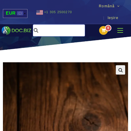
Română
+1 305 2500270
EUR
Ieșire
USD
UAH
MDL