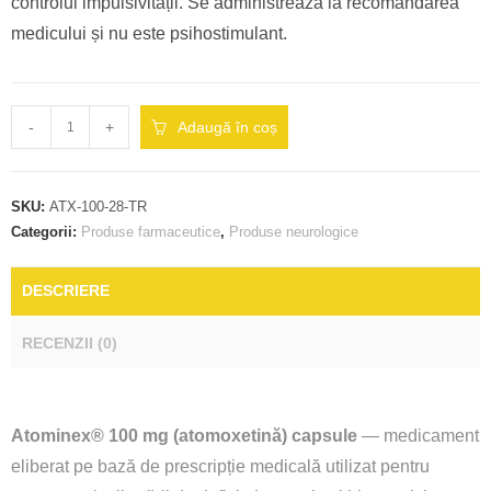
controlul impulsivității. Se administrează la recomandarea
medicului și nu este psihostimulant.
-
+
Adaugă în coș
SKU:
ATX-100-28-TR
Categorii:
Produse farmaceutice
,
Produse neurologice
DESCRIERE
RECENZII (0)
Atominex® 100 mg (atomoxetină) capsule
— medicament
eliberat pe bază de prescripție medicală utilizat pentru