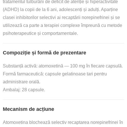
tratamentul tulburării de deficit de atenție și hiperactivitate
(ADHD) la copii de la 6 ani, adolescenți și adulți. Aparține
clasei inhibitorilor selectivi ai recaptării norepinefrinei și se
utilizează ca parte a terapiei complexe împreună cu metode
psihoterapeutice și comportamentale.
Compoziție și formă de prezentare
Substanță activă: atomoxetină — 100 mg în fiecare capsulă.
Formă farmaceutică: capsule gelatinoase tari pentru
administrare orală.
Ambalaj: 28 capsule.
Mecanism de acțiune
Atomoxetina blochează selectiv recaptarea norepinefrinei în