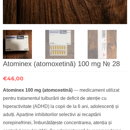
Atominex (atomoxetină) 100 mg № 28
€
46,00
Atominex 100 mg (atomoxetină)
— medicament utilizat
pentru tratamentul tulburării de deficit de atenție cu
hiperactivitate (ADHD) la copii de la 6 ani, adolescenți și
adulți. Aparține inhibitorilor selectivi ai recaptării
norepinefrinei, îmbunătățește concentrarea, atenția și