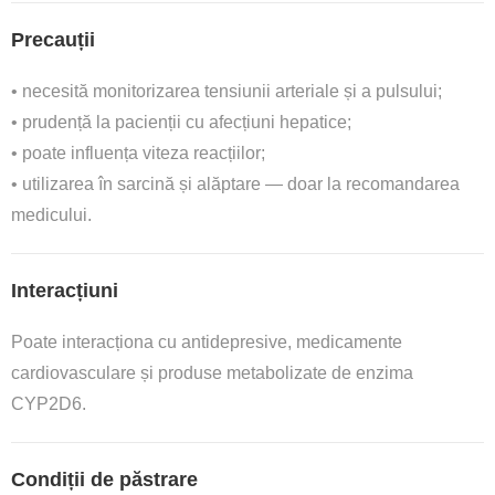
Precauții
• necesită monitorizarea tensiunii arteriale și a pulsului;
• prudență la pacienții cu afecțiuni hepatice;
• poate influența viteza reacțiilor;
• utilizarea în sarcină și alăptare — doar la recomandarea
medicului.
Interacțiuni
Poate interacționa cu antidepresive, medicamente
cardiovasculare și produse metabolizate de enzima
CYP2D6.
Condiții de păstrare