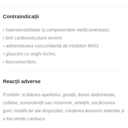
Contraindicații
• hipersensibilitate la componentele medicamentului;
• boli cardiovasculare severe;
• administrarea concomitentă de inhibitori MAO;
• glaucom cu unghi închis;
• feocromocitom.
Reacții adverse
Posibile: scăderea apetitului, greață, dureri abdominale,
cefalee, somnolență sau insomnie, amețeli, uscăciunea
gurii, modificări ale dispoziției, creșterea tensiunii arteriale și
a frecvenței cardiace.