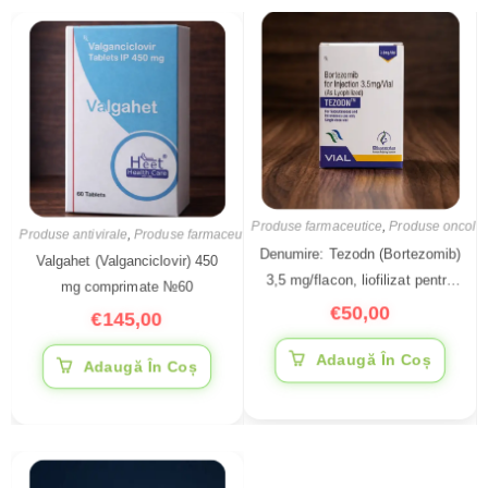
Produse antivirale
,
Produse farmaceutice
Produse farmaceutice
,
Produse oncolog
Valgahet (Valganciclovir) 450
Denumire: Tezodn (Bortezomib)
mg comprimate №60
3,5 mg/flacon, liofilizat pentru
€
145,00
soluție injectabilă
€
50,00
Adaugă În Coș
Adaugă În Coș