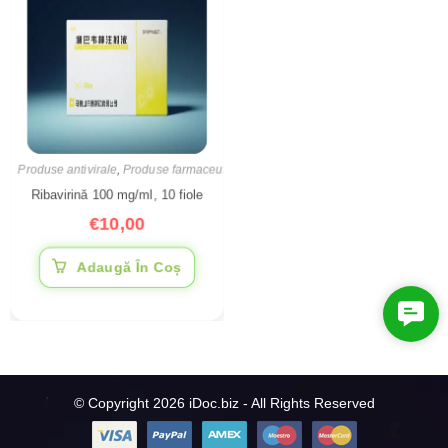
Produse antivirale
,
Produse farmaceutice
Ribavirină 100 mg/ml, 10 fiole
€
10,00
Adaugă În Coș
C
o
n
t
© Copyright 2026 iDoc.biz - All Rights Reserved