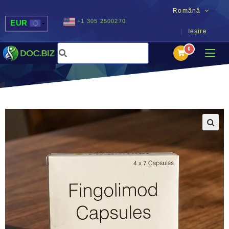
Română
+1 305 2500270
EUR
Ieșire
USD
UAH
MDL