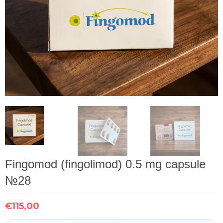
Fingomod (fingolimod) 0.5 mg capsule
№28
€
115,00