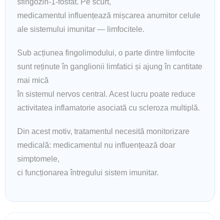
sfingozin-1-fosfat. Pe scurt,
medicamentul influențează mișcarea anumitor celule
ale sistemului imunitar — limfocitele.
Sub acțiunea fingolimodului, o parte dintre limfocite
sunt reținute în ganglionii limfatici și ajung în cantitate
mai mică
în sistemul nervos central. Acest lucru poate reduce
activitatea inflamatorie asociată cu scleroza multiplă.
Din acest motiv, tratamentul necesită monitorizare
medicală: medicamentul nu influențează doar
simptomele,
ci funcționarea întregului sistem imunitar.