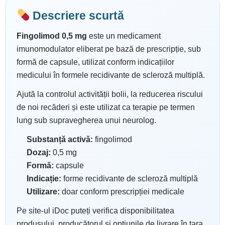
Descriere scurtă
Fingolimod 0,5 mg
este un medicament
imunomodulator eliberat pe bază de prescripție, sub
formă de capsule, utilizat conform indicațiilor
medicului în formele recidivante de scleroză multiplă.
Ajută la controlul activității bolii, la reducerea riscului
de noi recăderi și este utilizat ca terapie pe termen
lung sub supravegherea unui neurolog.
Substanță activă:
fingolimod
Dozaj:
0,5 mg
Formă:
capsule
Indicație:
forme recidivante de scleroză multiplă
Utilizare:
doar conform prescripției medicale
Pe site-ul iDoc puteți verifica disponibilitatea
produsului, producătorul și opțiunile de livrare în țara