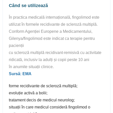
Când se utilizează
În practica medicală internațională, fingolimod este
utilizat în formele recidivante de scleroză multiplă.
Conform Agenției Europene a Medicamentului,
Gilenya/fingolimod este indicat ca terapie pentru
pacienții
cu scleroză multiplă recidivant-remisivă cu activitate
ridicată, inclusiv la adulți și copii peste 10 ani
în anumite situații clinice.
Sursă: EMA
forme recidivante de scleroză multiplă;
evoluție activă a bolii;
tratament decis de medicul neurolog;
situații în care medicul consideră fingolimod o