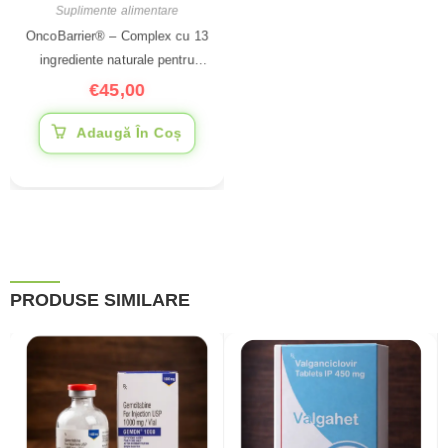
Suplimente alimentare
OncoBarrier® – Complex cu 13
ingrediente naturale pentru
susținerea sistemului imunitar,
€
45,00
60 capsule
Adaugă În Coș
PRODUSE SIMILARE