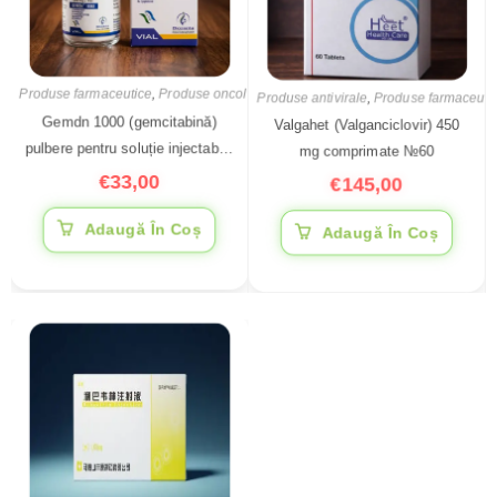
Produse farmaceutice
,
Produse oncologice
Produse antivirale
,
Produse farmaceuti
Gemdn 1000 (gemcitabină)
Valgahet (Valganciclovir) 450
pulbere pentru soluție injectabilă
mg comprimate №60
1000 mg
€
33,00
€
145,00
Adaugă În Coș
Adaugă În Coș