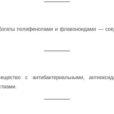
а богаты полифенолами и флавоноидами — со
щество с антибактериальными, антиоксид
ствами.