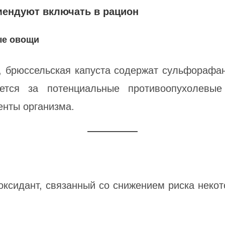
мендуют включать в рацион
ые овощи
а, брюссельская капуста содержат сульфорафа
ается за потенциальные противоопухолевые
енты организма.
ксидант, связанный со снижением риска некот