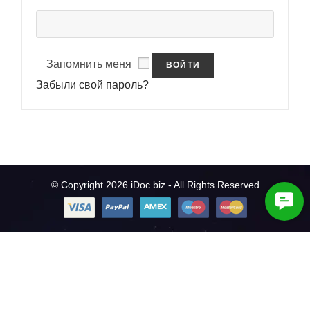
Запомнить меня
ВОЙТИ
Забыли свой пароль?
© Copyright 2026 iDoc.biz - All Rights Reserved
C
o
n
t
a
c