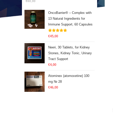
€60,00
OncoBarrier® – Complex with
13 Natural Ingredients for
Immune Support, 60 Capsules
Rated
5.00
€
45,00
out of 5
Neeri, 30 Tablets, for Kidney
Stones, Kidney Tonic, Urinary
Tract Support
€
4,00
Atominex (atomoxetine) 100
mg № 28
€
46,00