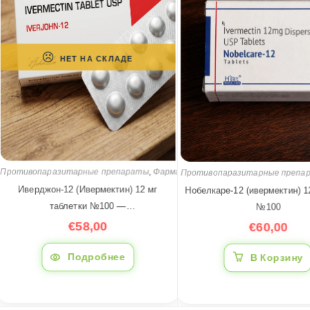
НЕТ НА СКЛАДЕ
Противопаразитарные препа
Противопаразитарные препараты
,
Фармацевтические препараты
Нобелкаре-12 (ивермектин) 12
Иверджон-12 (Ивермектин) 12 мг
№100
таблетки №100 —
€
60,00
противопаразитарный препарат, Индия
€
58,00
| iDoc.biz
В Корзину
Подробнее