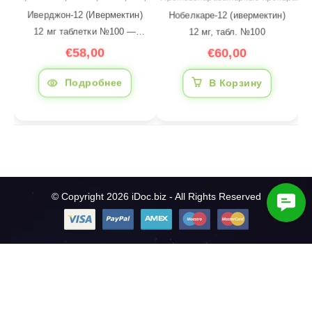
Нобелкаре-12 (ивермектин)
Иверджон-12 (Ивермектин)
12 мг, табл. №100
12 мг таблетки №100 —
противопаразитарный
€
60,00
€
58,00
препарат, Индия | iDoc.biz
В Корзину
Подробнее
© Copyright 2026 iDoc.biz - All Rights Reserved
C
o
n
t
a
c