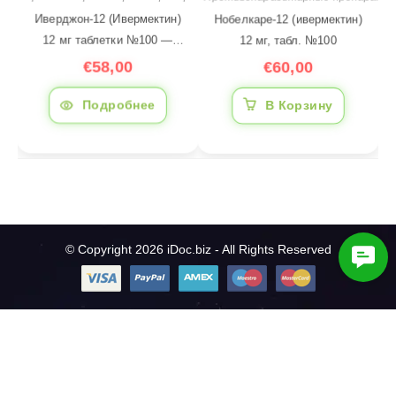
Нобелкаре-12 (ивермектин)
Иверджон-12 (Ивермектин)
12 мг, табл. №100
12 мг таблетки №100 —
противопаразитарный
€
60,00
€
58,00
препарат, Индия | iDoc.biz
В Корзину
Подробнее
© Copyright 2026 iDoc.biz - All Rights Reserved
C
o
n
t
a
c