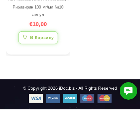
Рибавирин 100 мг/мл №10
ампул
€
10,00
В Корзину
© Copyright 2026 iDoc.biz - All Rights Reserved
C
o
n
t
a
c