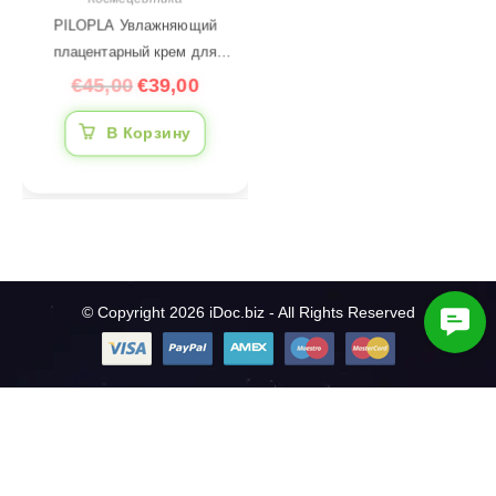
PILOPLA Увлажняющий
плацентарный крем для
лица и тела, 200 мл-для
€
45,00
€
39,00
сухой и чувствительной
В Корзину
кожи
© Copyright 2026 iDoc.biz - All Rights Reserved
C
o
n
t
a
c