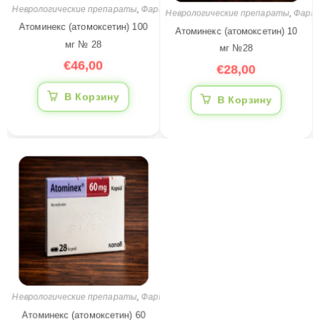
Неврологические препараты
,
Фармацевтические препараты
Неврологические препараты
,
Фарма
Атоминекс (атомоксетин) 100
Атоминекс (атомоксетин) 10
мг № 28
мг №28
€
46,00
€
28,00
В Корзину
В Корзину
Неврологические препараты
,
Фармацевтические препараты
Атоминекс (атомоксетин) 60