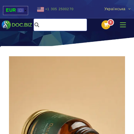
Українська
+1 305 2500270
EUR
USD
UAH
MDL