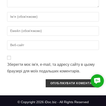
Зберегти моє ім'я, e-mail, та адресу сайту в цьому
браузері для моїх подальших коментарів.
C
o
n
t
© Copyright 2026 iDoc.biz - All Rights Reserved