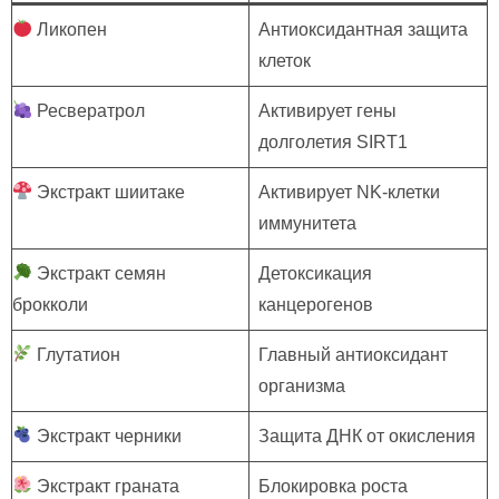
Ликопен
Антиоксидантная защита
клеток
Ресвератрол
Активирует гены
долголетия SIRT1
Экстракт шиитаке
Активирует NK-клетки
иммунитета
Экстракт семян
Детоксикация
брокколи
канцерогенов
Глутатион
Главный антиоксидант
организма
Экстракт черники
Защита ДНК от окисления
Экстракт граната
Блокировка роста