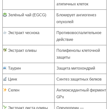
атипичных клеток
Зелёный чай (EGCG)
Блокирует ангиогенез
опухолей
Экстракт чеснока
Противовоспалительное
действие
Экстракт оливы
Полифенолы клеточной
защиты
Таурин
Защита митохондрий
Цинк
Синтез защитных белков
Селен
Антиоксидантный фермент
GPx
Экстракт листа оливы
Олеуропеин —