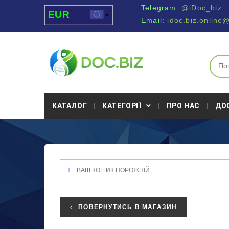
Telegram:
@iDoc_biz
EUR
Email:
idoc.biz.online
USD
UAH
MDL
КАТАЛОГ
КАТЕГОРІЇ
ПРО НАС
ДО
ВАШ КОШИК ПОРОЖНІЙ.
ПОВЕРНУТИСЬ В МАГАЗИН