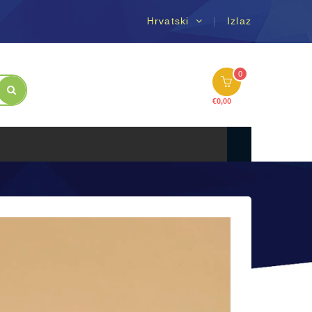
Hrvatski
Izlaz
0
€
0,00