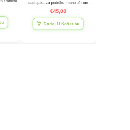
60 tableta
sastojaka za podršku imunološkom
sustavu, 60 kapsula
€
45,00
cu
Dodaj U Košaricu