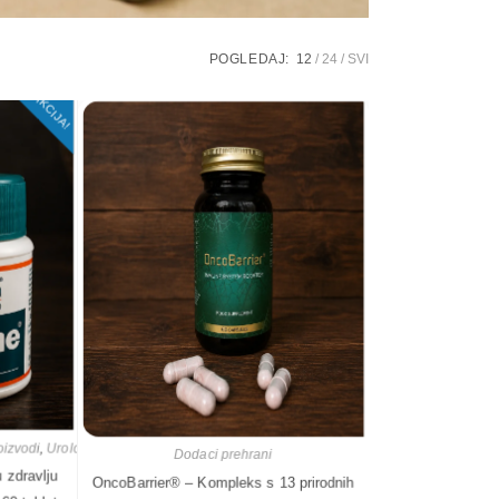
POGLEDAJ:
12
24
SVI
AKCIJA!
oizvodi
,
Urologija
Dodaci prehrani
 zdravlju
OncoBarrier® – Kompleks s 13 prirodnih