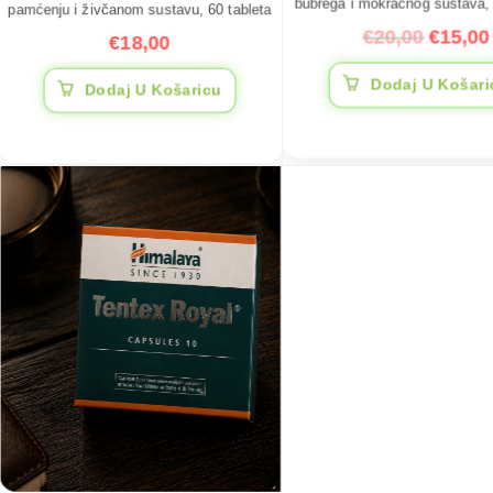
bubrega i mokraćnog sustava, 
pamćenju i živčanom sustavu, 60 tableta
€
20,00
€
15,00
€
18,00
Dodaj U Košari
Dodaj U Košaricu