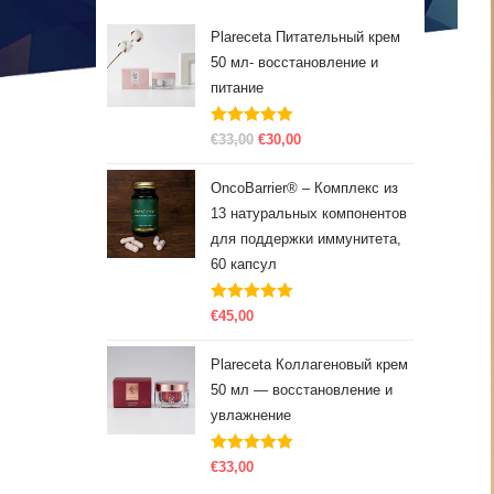
Plareceta Питательный крем
50 мл- восстановление и
питание
Оценка
5.00
€
33,00
€
30,00
из 5
OncoBarrier® – Комплекс из
13 натуральных компонентов
для поддержки иммунитета,
60 капсул
Оценка
5.00
€
45,00
из 5
Plareceta Коллагеновый крем
50 мл — восстановление и
увлажнение
Оценка
5.00
€
33,00
из 5