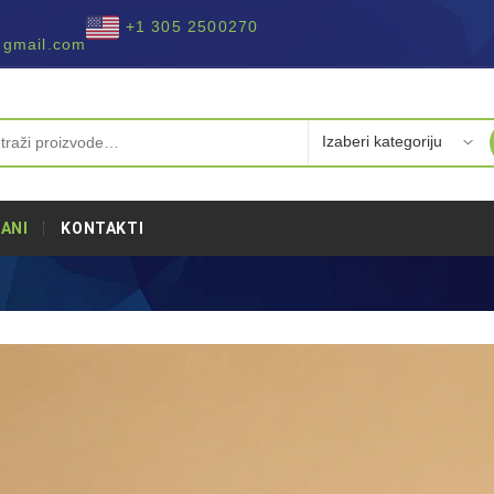
+1 305 2500270
@gmail.com
ANI
KONTAKTI