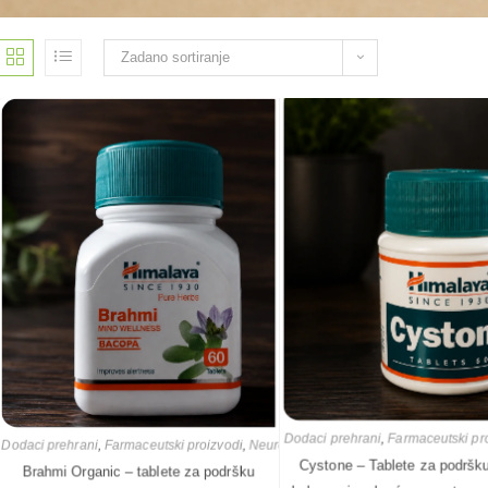
Zadano sortiranje
Dodaci prehrani
,
Farmaceutski pr
Dodaci prehrani
,
Farmaceutski proizvodi
,
Neurološki lijekovi
Cystone – Tablete za podršku
Brahmi Organic – tablete za podršku