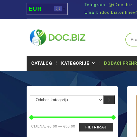
Telegram:
@iDoc_biz
EUR
Email:
idoc.biz.online
USD
UAH
MDL
CATALOG
KATEGORIJE
DODACI PREHR
CIJENA:
€0,00
—
€50,00
FILTRIRAJ