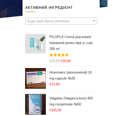
АКТИВНИЙ ІНГРЕДІЄНТ
Будь-який Діюча речовина
PILOPLA Cremă placentară
hidratantă pentru față și corp,
200 ml
Evaluat la
€
45,00
€
39,00
5.00
din 5
Atomineks (atomoxetină) 18
mg capsule №28
€
33,00
Valgahet (Valganciclovir) 450
mg comprimate №60
€
145,00