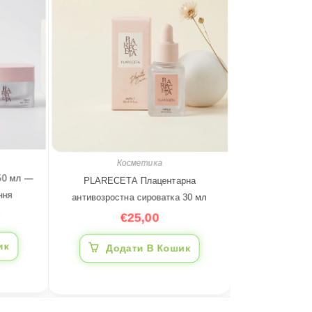
Косметика
 50 мл —
PLARECETA Плацентарна
ння
антивозростна сироватка 30 мл
€
25,00
ик
Додати В Кошик