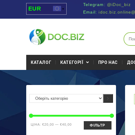
Telegram:
@iDoc_biz
EUR
Email:
idoc.biz.online
USD
UAH
MDL
КАТАЛОГ
КАТЕГОРІЇ
ПРО НАС
ДО
ЦІНА:
€20,00
—
€40,00
ФІЛЬТР