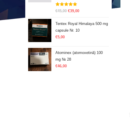
Evaluat la
€
45,00
€
39,00
5.00
din 5
Tentex Royal Himalaya 500 mg
capsule Nr. 10
€
5,00
Atominex (atomoxetină) 100
mg № 28
€
46,00