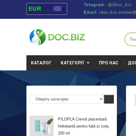
Telegram:
@iDoc_biz
EUR
Email:
idoc.biz.online
USD
UAH
MDL
КАТАЛОГ
КАТЕГОРІЇ
ПРО НАС
ДО
PILOPLA Cremă placentară
hidratantă pentru față și corp,
200 ml