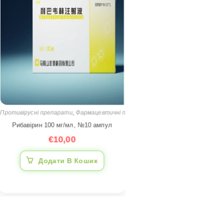
Противірусні препарати
,
Фармацевтичні препарати
Рибавірин 100 мг/мл, №10 ампул
€
10,00
Додати В Кошик