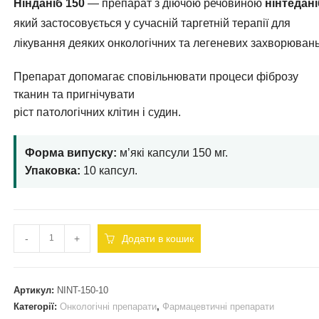
Нінданіб 150
— препарат з діючою речовиною
нінтедані
який застосовується у сучасній таргетній терапії для
лікування деяких онкологічних та легеневих захворювань
Препарат допомагає сповільнювати процеси фіброзу
тканин та пригнічувати
ріст патологічних клітин і судин.
Форма випуску:
м’які капсули 150 мг.
Упаковка:
10 капсул.
-
+
Додати в кошик
Артикул:
NINT-150-10
Категорії:
Онкологічні препарати
,
Фармацевтичні препарати