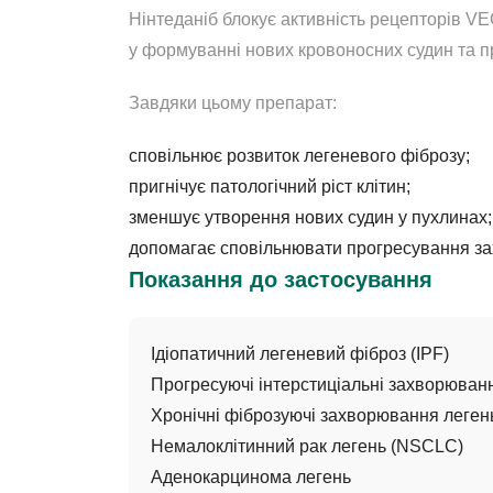
Нінтеданіб блокує активність рецепторів VE
у формуванні нових кровоносних судин та п
Завдяки цьому препарат:
сповільнює розвиток легеневого фіброзу;
пригнічує патологічний ріст клітин;
зменшує утворення нових судин у пухлинах;
допомагає сповільнювати прогресування з
Показання до застосування
Ідіопатичний легеневий фіброз (IPF)
Прогресуючі інтерстиціальні захворюван
Хронічні фіброзуючі захворювання леген
Немалоклітинний рак легень (NSCLC)
Аденокарцинома легень