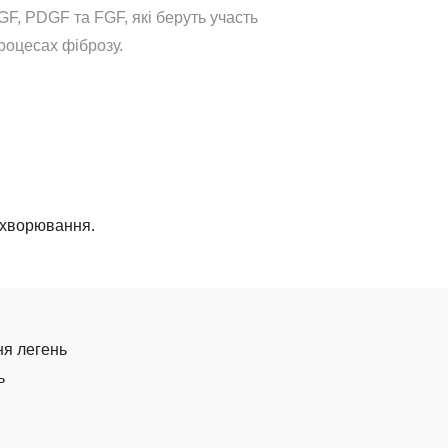
GF, PDGF та FGF, які беруть участь
роцесах фіброзу.
ахворювання.
ня легень
ь