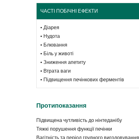
ЧАСТІ ПОБІЧНІ ЕФЕКТИ
• Діарея
• Нудота
• Блювання
• Біль у животі
• Зниження апетиту
• Втрата ваги
• Підвищення печінкових ферментів
Протипоказання
Підвищена чутливість до нінтеданібу
Тяжкі порушення функції печінки
Вагітність та період грудного вигодовування