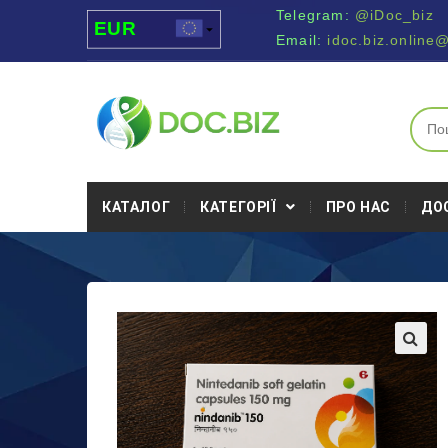
Telegram:
@iDoc_biz
EUR
Email:
idoc.biz.online
USD
UAH
MDL
КАТАЛОГ
КАТЕГОРІЇ
ПРО НАС
ДО