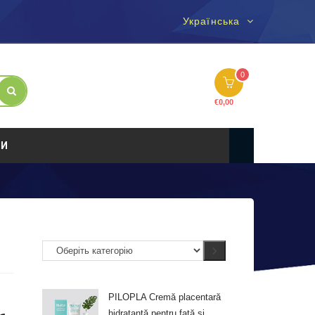
Українська
0
€
0,00
ТИ
PILOPLA Cremă placentară
hidratantă pentru față și