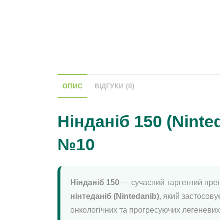
ОПИС
ВІДГУКИ (0)
Нінданіб 150 (Ninte
№10
Нінданіб 150
— сучасний таргетний пре
нінтеданіб (Nintedanib)
, який застосову
онкологічних та прогресуючих легеневи