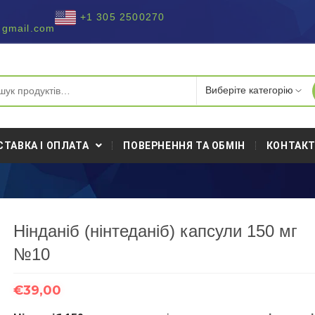
+1 305 2500270
@gmail.com
СТАВКА І ОПЛАТА
ПОВЕРНЕННЯ ТА ОБМІН
КОНТАК
Нінданіб (нінтеданіб) капсули 150 мг
№10
€
39,00