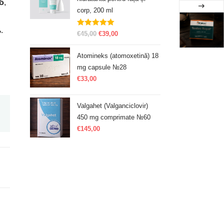
б
,
corp, 200 ml
.
Evaluat la
€
45,00
€
39,00
5.00
din 5
Atomineks (atomoxetină) 18
mg capsule №28
€
33,00
Valgahet (Valganciclovir)
450 mg comprimate №60
€
145,00