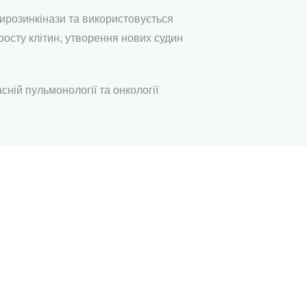
тирозинкінази та використовується
росту клітин, утворення нових судин
сній пульмонології та онкології