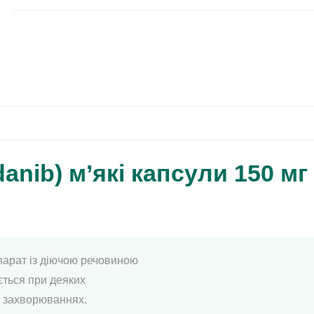
danib) м’які капсули 150 мг
парат із діючою речовиною
ється при деяких
х захворюваннях.