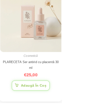
Cosmetică
PLARECETA Ser antirid cu placentă 30
ml
€
25,00
Adaugă În Coș