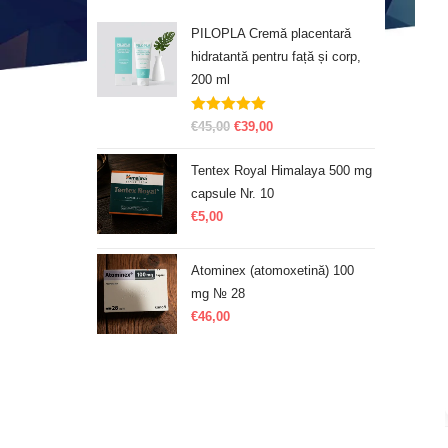
PILOPLA Cremă placentară
hidratantă pentru față și corp,
200 ml
Evaluat la
€
45,00
€
39,00
5.00
din 5
Tentex Royal Himalaya 500 mg
capsule Nr. 10
€
5,00
Atominex (atomoxetină) 100
mg № 28
€
46,00