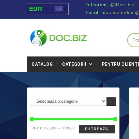
Telegram:
@iDoc_biz
EUR
Email:
idoc.biz.online
USD
UAH
MDL
CATALOG
CATEGORII
PENTRU CLIENȚ
PREȚ:
€20,00
—
€30,00
FILTREAZĂ