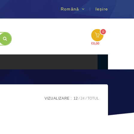
Română
Ieșire
0
€
0,00
VIZUALIZARE :
12
24
TOTUL