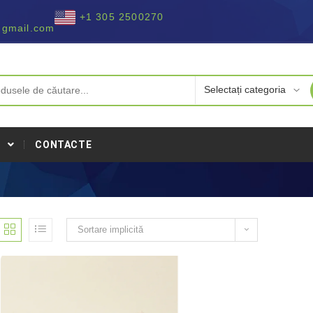
+1 305 2500270
@gmail.com
I
CONTACTE
Sortare implicită