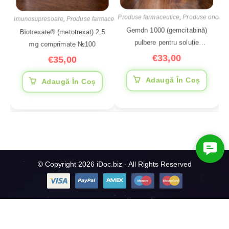
Produse farmaceutice
,
Produse oncolo
Imunosupresoare
,
Produse farmaceutice
,
Produse oncologice
Gemdn 1000 (gemcitabină)
Biotrexate® (metotrexat) 2,5
pulbere pentru soluție
mg comprimate №100
injectabilă 1000 mg
€
33,00
€
35,00
Adaugă În Coș
Adaugă În Coș
C
o
© Copyright 2026 iDoc.biz - All Rights Reserved
n
t
a
c