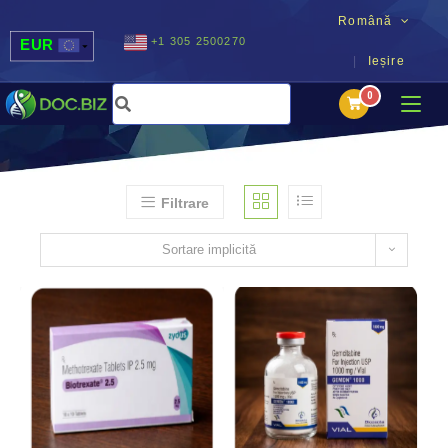
Română
+1 305 2500270
EUR
Ieșire
USD
UAH
MDL
Filtrare
Sortare implicită