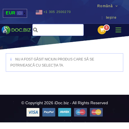
Română
+1 305 2500270
EUR
Ieșire
USD
UAH
MDL
NU A FOST GĂSIT NICIUN PRODUS CARE SĂ SE
POTRIVEASCĂ CU SELECȚIA TA.
© Copyright 2026 iDoc.biz - All Rights Reserved