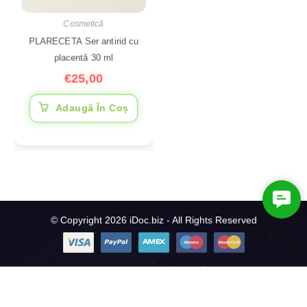
Cosmetică
PLARECETA Ser antirid cu
placentă 30 ml
€
25,00
Adaugă În Coș
C
o
© Copyright 2026 iDoc.biz - All Rights Reserved
n
t
a
c