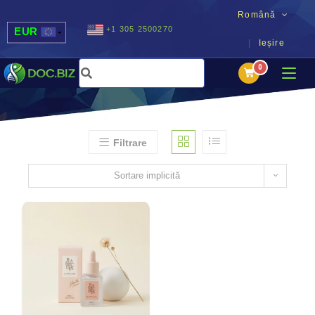
Română
+1 305 2500270
EUR
Ieșire
USD
UAH
MDL
Filtrare
Sortare implicită