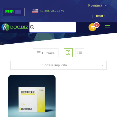
Română
+1 305 2500270
EUR
Ieșire
USD
UAH
MDL
Filtrare
Sortare implicită