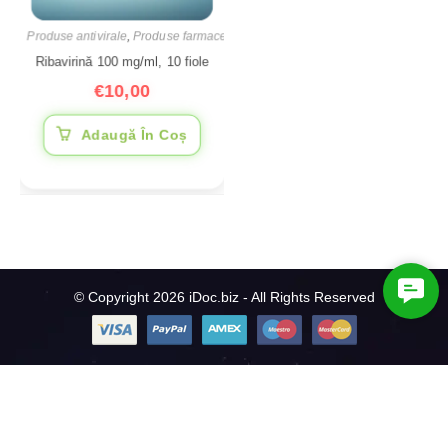
Produse antivirale
,
Produse farmaceutice
Ribavirină 100 mg/ml, 10 fiole
€
10,00
Adaugă În Coș
C
© Copyright 2026 iDoc.biz - All Rights Reserved
o
n
t
a
c