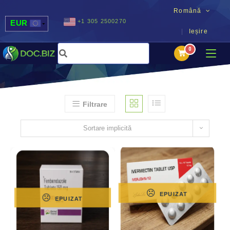
Română
+1 305 2500270
EUR
Ieșire
USD
UAH
MDL
Filtrare
Sortare implicită
EPUIZAT
EPUIZAT