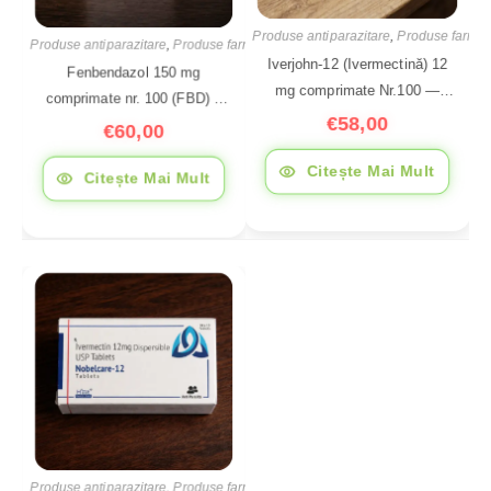
Produse antiparazitare
,
Produse farmac
Produse antiparazitare
,
Produse farmaceutice
Iverjohn-12 (Ivermectină) 12
Fenbendazol 150 mg
mg comprimate Nr.100 —
comprimate nr. 100 (FBD) –
medicament antiparazitar,
€
58,00
antiparazitar cu spectru larg
€
60,00
India | iDoc.biz
împotriva helmintilor
Citește Mai Mult
Citește Mai Mult
Produse antiparazitare
,
Produse farmaceutice