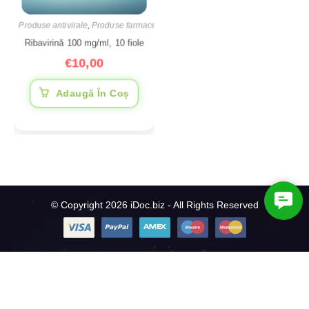
Produse antivirale
,
Produse farmaceutice
Ribavirină 100 mg/ml, 10 fiole
€
10,00
Adaugă În Coș
C
© Copyright 2026 iDoc.biz - All Rights Reserved
o
n
t
a
c