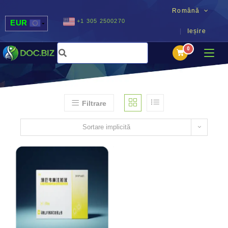
Română
+1 305 2500270
EUR
Ieșire
USD
UAH
MDL
Filtrare
Sortare implicită