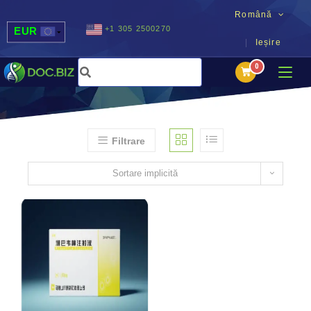
Română
+1 305 2500270
EUR
Ieșire
USD
UAH
MDL
Filtrare
Sortare implicită