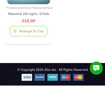
Produse antivirale
,
Produse farmaceutice
Ribavirină 100 mg/ml, 10 fiole
€
10,00
Adaugă În Coș
C
© Copyright 2026 iDoc.biz - All Rights Reserved
o
n
t
a
c