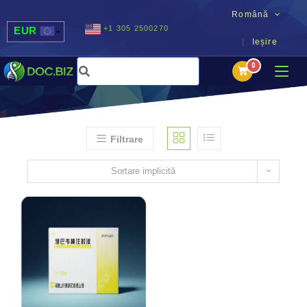
Română
+1 305 2500270
EUR
Ieșire
USD
UAH
MDL
Filtrare
Sortare implicită