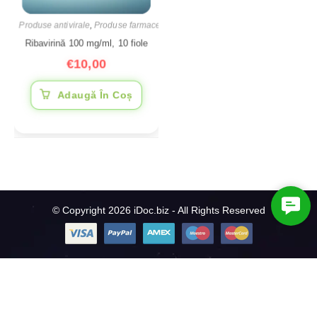
Produse antivirale
,
Produse farmaceutice
Ribavirină 100 mg/ml, 10 fiole
€
10,00
Adaugă În Coș
C
© Copyright 2026 iDoc.biz - All Rights Reserved
o
n
t
a
c