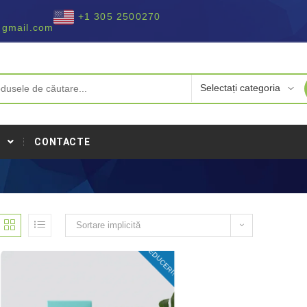
+1 305 2500270
@gmail.com
I
CONTACTE
Sortare implicită
REDUCERI!