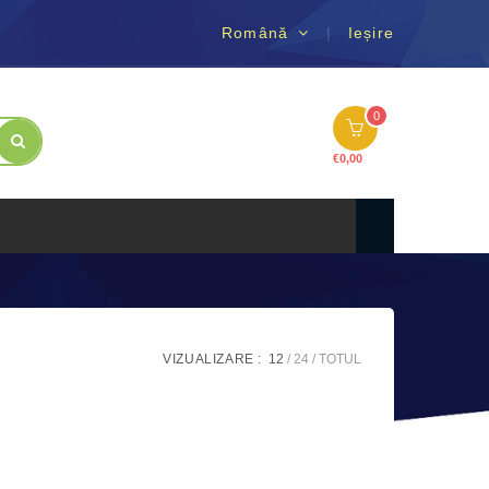
Română
Ieșire
0
€
0,00
VIZUALIZARE :
12
24
TOTUL