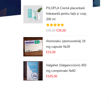
PILOPLA Cremă placentară
hidratantă pentru față și corp,
200 ml
Evaluat la
€
45,00
€
39,00
5.00
din 5
Atomineks (atomoxetină) 18
mg capsule №28
€
33,00
Valgahet (Valganciclovir) 450
mg comprimate №60
€
145,00