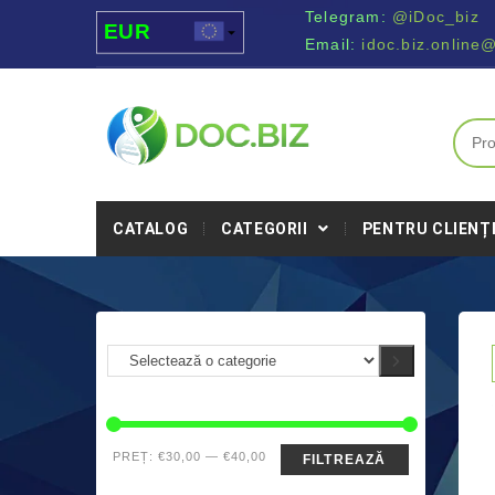
Telegram:
@iDoc_biz
EUR
Email:
idoc.biz.online
USD
UAH
MDL
CATALOG
CATEGORII
PENTRU CLIENȚ
PREȚ:
€30,00
—
€40,00
FILTREAZĂ