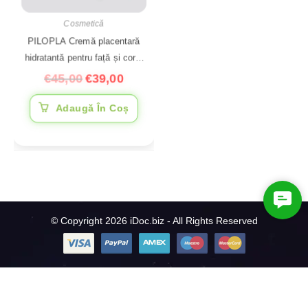
Cosmetică
PILOPLA Cremă placentară
hidratantă pentru față și corp,
200 ml
€
45,00
€
39,00
Adaugă În Coș
C
o
© Copyright 2026 iDoc.biz - All Rights Reserved
n
t
a
c