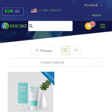
Română
+1 305 2500270
EUR
Ieșire
USD
UAH
MDL
Filtrare
Sortare implicită
REDUCERI!