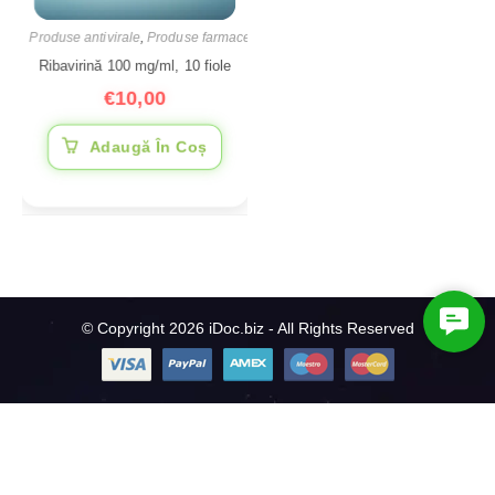
Produse antivirale
,
Produse farmaceutice
Ribavirină 100 mg/ml, 10 fiole
€
10,00
Adaugă În Coș
C
© Copyright 2026 iDoc.biz - All Rights Reserved
o
n
t
a
c