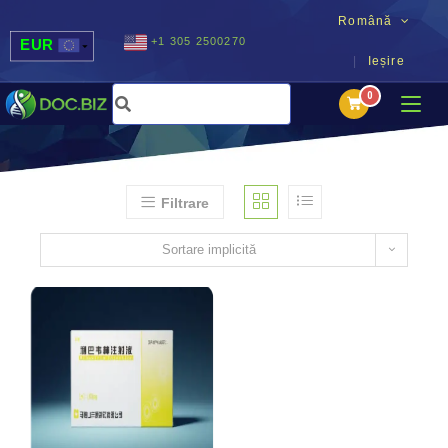
Română
+1 305 2500270
EUR
Ieșire
USD
UAH
MDL
Filtrare
Sortare implicită