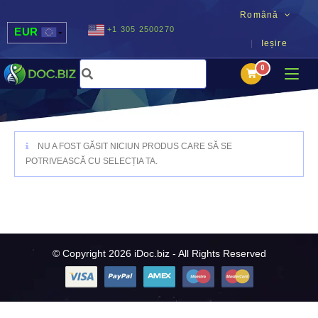
Română
+1 305 2500270
EUR
Ieșire
USD
UAH
MDL
NU A FOST GĂSIT NICIUN PRODUS CARE SĂ SE
POTRIVEASCĂ CU SELECȚIA TA.
© Copyright 2026 iDoc.biz - All Rights Reserved