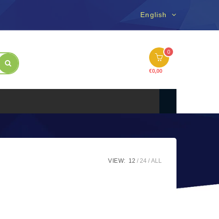
English
0
€
0,00
VIEW:
12
24
ALL