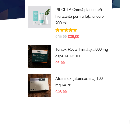
PILOPLA Cremă placentară
hidratantă pentru față și corp,
200 ml
Evaluat la
€
45,00
€
39,00
5.00
din 5
Tentex Royal Himalaya 500 mg
capsule Nr. 10
€
5,00
Atominex (atomoxetină) 100
mg № 28
€
46,00