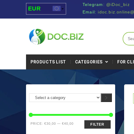
Telegram:
@iDoc_biz
EUR
Email:
idoc.biz.online
USD
UAH
MDL
PRODUCTS LIST
CATEGORIES
FOR CL
PRICE:
€30,00
—
€40,00
FILTER