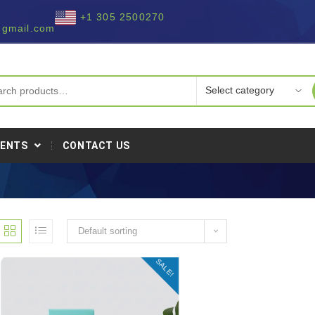
+1 305 2500270
@gmail.com
IENTS
CONTACT US
Default sorting
SALE!