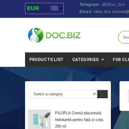
Telegram:
@iDoc_biz
EUR
Email:
idoc.biz.online
USD
UAH
MDL
PRODUCTS LIST
CATEGORIES
FOR CL
PILOPLA Cremă placentară
hidratantă pentru față și corp,
200 ml