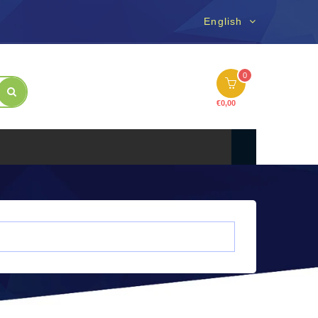
English
0
€
0,00