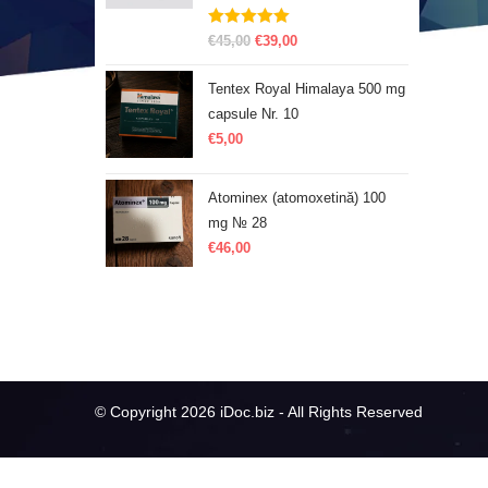
Evaluat la
€
45,00
€
39,00
5.00
din 5
Tentex Royal Himalaya 500 mg
capsule Nr. 10
€
5,00
Atominex (atomoxetină) 100
mg № 28
€
46,00
© Copyright 2026 iDoc.biz - All Rights Reserved