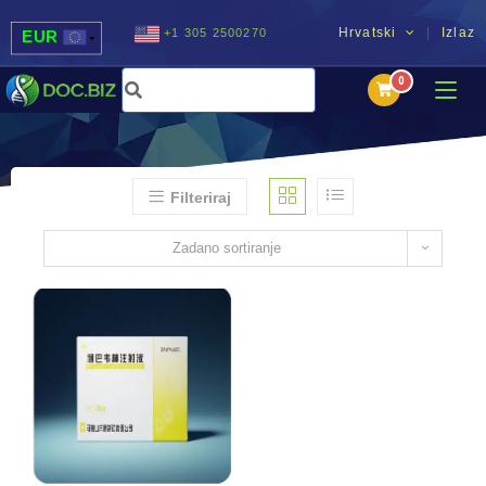
Hrvatski
Izlaz
+1 305 2500270
EUR
USD
UAH
MDL
Filteriraj
Zadano sortiranje