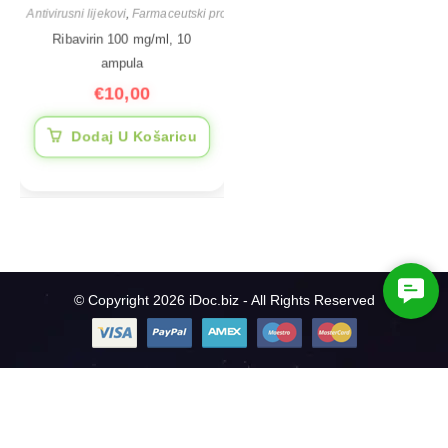
Antivirusni lijekovi
,
Farmaceutski proizvodi
Ribavirin 100 mg/ml, 10
ampula
€
10,00
Dodaj U Košaricu
C
© Copyright 2026 iDoc.biz - All Rights Reserved
o
n
t
a
c