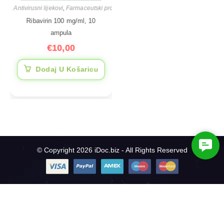
Antivirusni lijekovi
,
Farmaceutski proizvodi
Ribavirin 100 mg/ml, 10
ampula
€
10,00
Dodaj U Košaricu
C
© Copyright 2026 iDoc.biz - All Rights Reserved
o
n
t
a
c