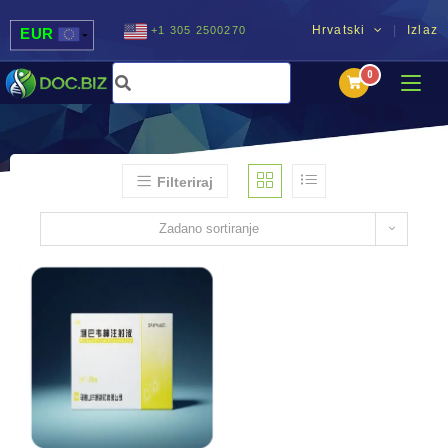
Hrvatski
Izlaz
+1 305 2500270
EUR
USD
UAH
MDL
Filteriraj
Zadano sortiranje