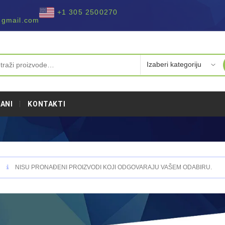
+1 305 2500270
@gmail.com
ANI
KONTAKTI
NISU PRONAĐENI PROIZVODI KOJI ODGOVARAJU VAŠEM ODABIRU.