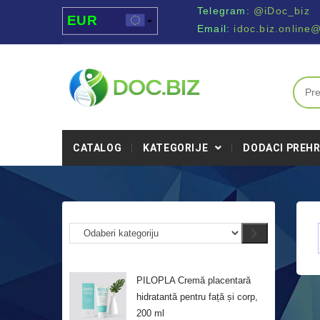
Telegram:
@iDoc_biz
EUR
Email:
idoc.biz.online
USD
UAH
MDL
CATALOG
KATEGORIJE
DODACI PREHR
PILOPLA Cremă placentară
hidratantă pentru față și corp,
200 ml