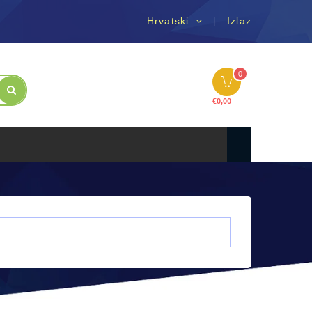
Hrvatski
Izlaz
0
€
0,00