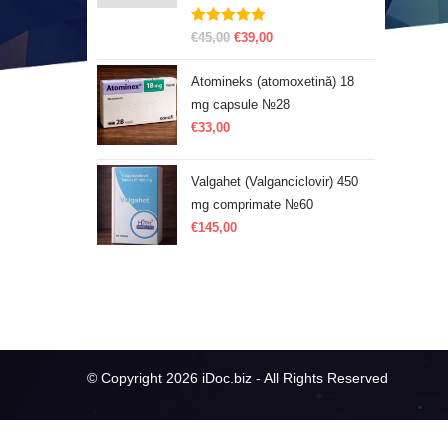
Evaluat la
€
45,00
€
39,00
5.00
din 5
Atomineks (atomoxetină) 18
mg capsule №28
€
33,00
Valgahet (Valganciclovir) 450
mg comprimate №60
€
145,00
© Copyright 2026 iDoc.biz - All Rights Reserved