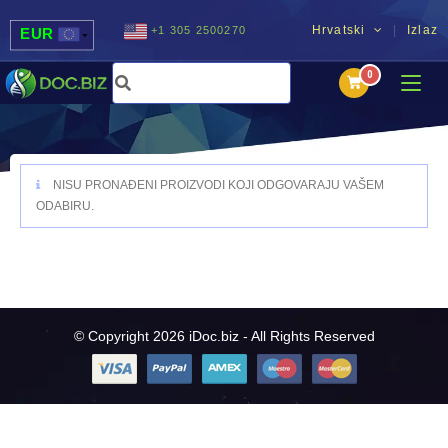
Hrvatski
Izlaz
+1 305 2500270
EUR
USD
UAH
MDL
NISU PRONAĐENI PROIZVODI KOJI ODGOVARAJU VAŠEM
ODABIRU.
© Copyright 2026 iDoc.biz - All Rights Reserved