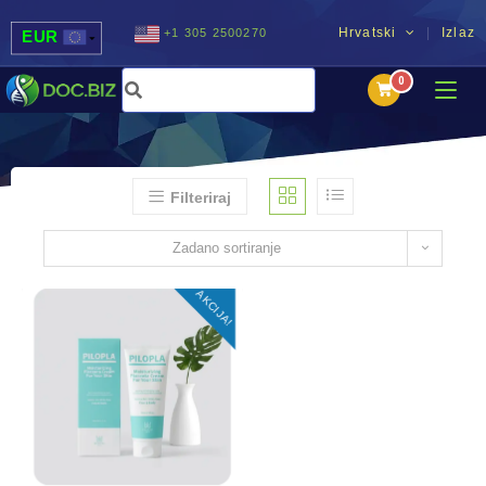
Hrvatski
Izlaz
+1 305 2500270
EUR
USD
UAH
MDL
Filteriraj
Zadano sortiranje
AKCIJA!