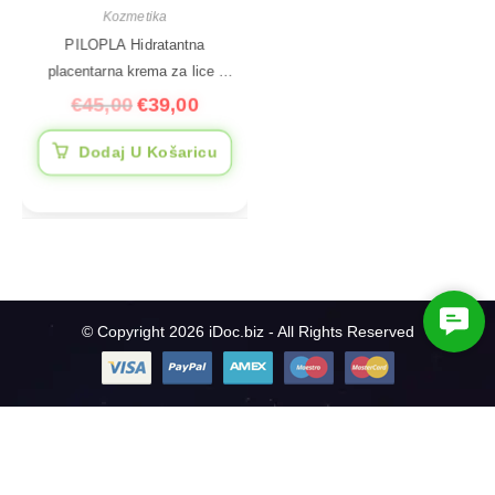
Kozmetika
PILOPLA Hidratantna
placentarna krema za lice i
tijelo, 200 ml
€
45,00
€
39,00
Dodaj U Košaricu
C
© Copyright 2026 iDoc.biz - All Rights Reserved
o
n
t
a
c