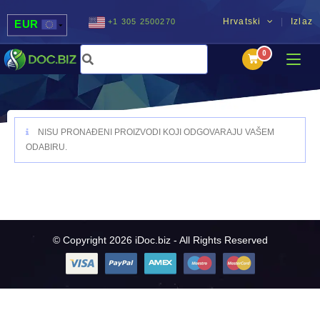
Hrvatski
Izlaz
+1 305 2500270
EUR
USD
UAH
MDL
NISU PRONAĐENI PROIZVODI KOJI ODGOVARAJU VAŠEM
ODABIRU.
© Copyright 2026 iDoc.biz - All Rights Reserved