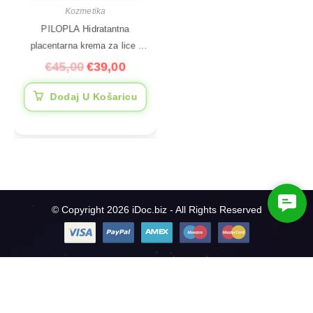
Kozmetika
PILOPLA Hidratantna
placentarna krema za lice i
tijelo, 200 ml
€
45,00
€
39,00
Dodaj U Košaricu
C
© Copyright 2026 iDoc.biz - All Rights Reserved
o
n
t
a
c