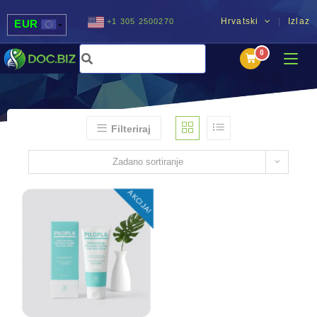
Hrvatski
Izlaz
+1 305 2500270
EUR
USD
UAH
MDL
Filteriraj
Zadano sortiranje
AKCIJA!