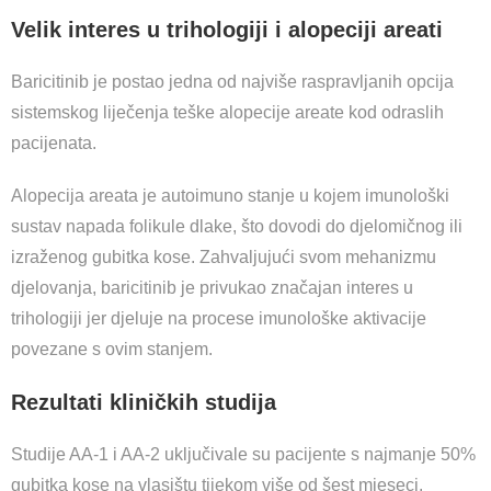
Velik interes u trihologiji i alopeciji areati
Baricitinib je postao jedna od najviše raspravljanih opcija
sistemskog liječenja teške alopecije areate kod odraslih
pacijenata.
Alopecija areata je autoimuno stanje u kojem imunološki
sustav napada folikule dlake, što dovodi do djelomičnog ili
izraženog gubitka kose. Zahvaljujući svom mehanizmu
djelovanja, baricitinib je privukao značajan interes u
trihologiji jer djeluje na procese imunološke aktivacije
povezane s ovim stanjem.
Rezultati kliničkih studija
Studije AA-1 i AA-2 uključivale su pacijente s najmanje 50%
gubitka kose na vlasištu tijekom više od šest mjeseci.