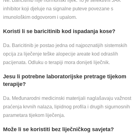
Ne. Baricitinib nije hormonski lijek. To je selektivni JAK
inhibitor koji djeluje na signalne puteve povezane s
imunološkim odgovorom i upalom.
Koristi li se baricitinib kod ispadanja kose?
Da. Baricitinib je postao jedna od najpoznatijih sistemskih
opcija za liječenje teške alopecije areate kod odraslih
pacijenata. Odluku o terapiji mora donijeti liječnik.
Jesu li potrebne laboratorijske pretrage tijekom
terapije?
Da. Međunarodni medicinski materijali naglašavaju važnost
praćenja krvnih nalaza, lipidnog profila i drugih sigurnosnih
parametara tijekom liječenja.
Može li se koristiti bez liječničkog savjeta?