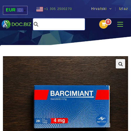
Hrvatski
Izlaz
+1 305 2500270
EUR
USD
UAH
MDL