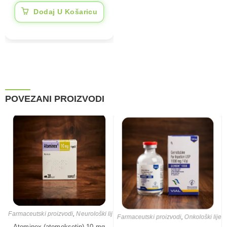
kapsula
Dodaj U Košaricu
POVEZANI PROIZVODI
Farmaceutski proizvodi
,
Onkološki lijek
Farmaceutski proizvodi
,
Neurološki lijekovi
Gemdn 1000 (gemcitabine)