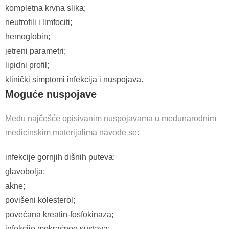
kompletna krvna slika;
neutrofili i limfociti;
hemoglobin;
jetreni parametri;
lipidni profil;
klinički simptomi infekcija i nuspojava.
Moguće nuspojave
Među najčešće opisivanim nuspojavama u međunarodnim
medicinskim materijalima navode se:
infekcije gornjih dišnih puteva;
glavobolja;
akne;
povišeni kolesterol;
povećana kreatin-fosfokinaza;
infekcije mokraćnog sustava;