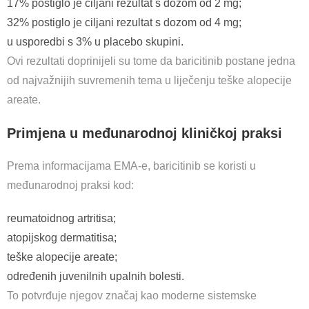
17% postiglo je ciljani rezultat s dozom od 2 mg;
32% postiglo je ciljani rezultat s dozom od 4 mg;
u usporedbi s 3% u placebo skupini.
Ovi rezultati doprinijeli su tome da baricitinib postane jedna
od najvažnijih suvremenih tema u liječenju teške alopecije
areate.
Primjena u međunarodnoj kliničkoj praksi
Prema informacijama EMA-e, baricitinib se koristi u
međunarodnoj praksi kod:
reumatoidnog artritisa;
atopijskog dermatitisa;
teške alopecije areate;
određenih juvenilnih upalnih bolesti.
To potvrđuje njegov značaj kao moderne sistemske