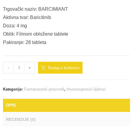
Trgovački naziv: BARCIMIANT
Aktivna tvar: Baricitinib
Doza: 4 mg
Oblik: Filmom obložene tablete
Pakiranje: 28 tableta
-
+
Dodaj u košaricu
Kategorije:
Farmaceutski proizvodi
,
Imunosupresivi lijekovi
OPIS
RECENZIJE (0)