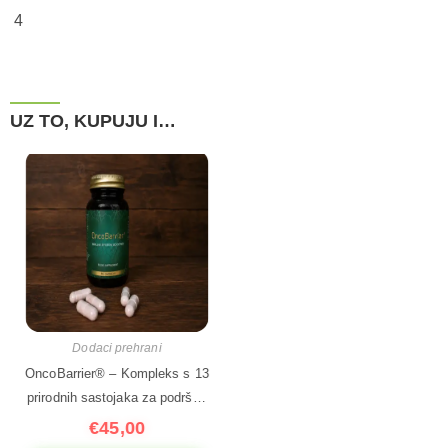
4
UZ TO, KUPUJU I…
Dodaci prehrani
OncoBarrier® – Kompleks s 13
prirodnih sastojaka za podršku
imunološkom sustavu, 60
€
45,00