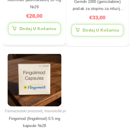
Atominex (atomoksetin) 10 mg
prašak za otopinu za infuziju
№28
1000 mg
€
33,00
€
28,00
Dodaj U Košaricu
Dodaj U Košaricu
Farmaceutski proizvodi
,
Imunološki proizvodi
,
Imunosupresivi lijekovi
Fingomod (fingolimod) 0.5 mg
kapsule №28